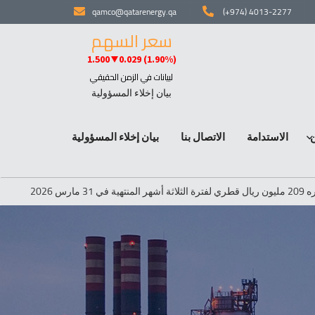
qamco@qatarenergy.qa
(+974) 4013-2277
بيان إخلاء المسؤولية
الاستدامة
الاتصال بنا
بيان إخلاء المسؤولية
شركة قام