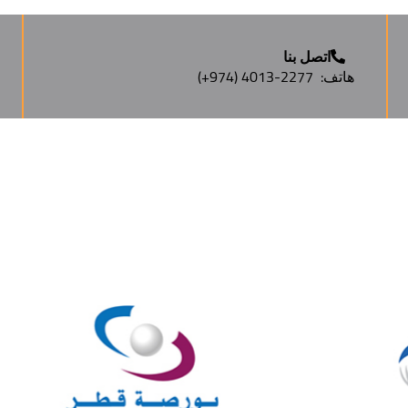
اتصل بنا
هاتف:
(+974) 4013-2277