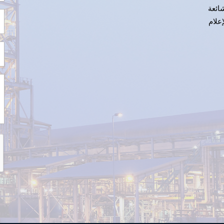
شائعة
علام