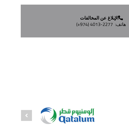
الإبلاغ عن المخالفات
هاتف:
(+974) 4013-2277