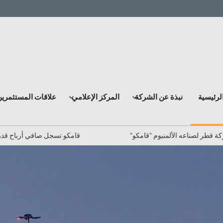
لرئيسية
نبذة عن الشركة
المركز الإعلامي
علاقات المستثمرين
نيوم "قامكو"
قامكو تسجل صافي أرباح قدره 209 مليون ريال قطري لفترة الثلاثة أشهر المنتهية في 31 مارس 2026