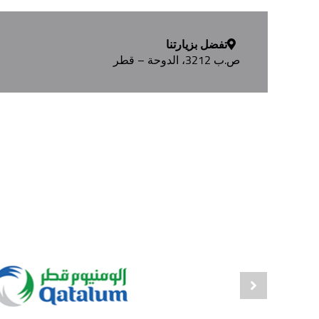
تفضل بزيارتنا
ص.ب 3212، الدوحة – قطر